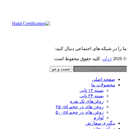
ما را در شبکه های اجتماعی دنبال کنید:
© 2026
رَزبُن
. کلیه حقوق محفوظ است
جست و جو
صفحه اصلی
محصولات ما
بسته ۱۲ تایی
بسته ۲۴ تایی
روغن‌های تک نفره
روغن های در حجم ٢۵٠ml
روغن های در حجم ۵٠٠ml
لوازم
پیگیری سفارش
در آشپزخانه