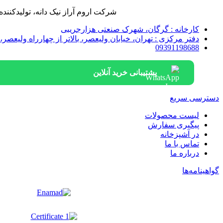
شرکت اروم آراز نیک دانه، تولیدکن
کارخانه : گرگان، شهرک صنعتی هزارجریبی
دفتر مرکزی : تهران، خیابان ولیعصر، بالاتر از چهارراه ولیعصر، خیابان بزرگمهر، پلاک 27، 
09391198688
پشتیبانی خرید آنلاین
دسترسی سریع
لیست محصولات
پیگیری سفارش
در آشپزخانه
تماس با ما
درباره ما
گواهینامه‌ها