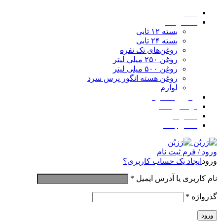
خانه
محصولات
بسته ۱۲ تایی
بسته ۲۴ تایی
روغن‌های تک نفره
روغن ۲۵۰ میلی لیتر
روغن ۵۰۰ میلی لیتر
روغن هسته انگور پرس سرد
لوازم
پیگیری سفارش
در آشپزخانه
کاتالوگ
تماس با ما
ورود / فرم ثبت نام
ورود
ایجاد یک حساب کاربری؟
نام کاربری یا آدرس ایمیل
*
گذرواژه
*
ورود