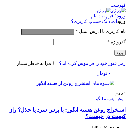
فهرست
ورود / فرم ثبت نام
ورود
ایجاد یک حساب کاربری؟
نام کاربری یا آدرس ایمیل
*
گذرواژه
*
ورود
رمز عبور خود را فراموش کرده اید؟
مرا به خاطر بسپار
0
موارد
۰
تومان
24
دی
روغن هسته انگور
استخراج روغن هسته انگور: با پرس سرد یا حلال؟ راز
کیفیت در چیست؟
دی 24, 1403