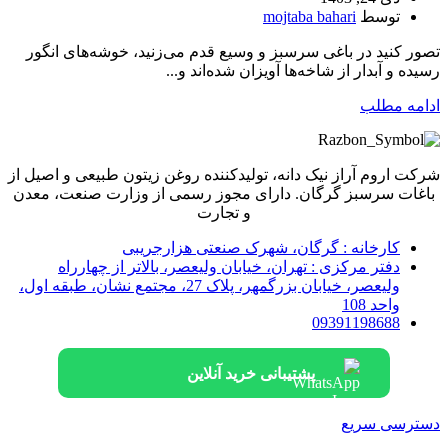
توسط
mojtaba bahari
تصور کنید در باغی سرسبز و وسیع قدم می‌زنید، خوشه‌های انگور
رسیده و آبدار از شاخه‌ها آویزان شده‌اند و...
ادامه مطلب
شرکت اروم آراز نیک دانه، تولیدکننده روغن زیتون طبیعی و اصیل از
باغات سرسبز گرگان. دارای مجوز رسمی از وزارت صنعت، معدن
و تجارت
کارخانه : گرگان، شهرک صنعتی هزارجریبی
دفتر مرکزی : تهران، خیابان ولیعصر، بالاتر از چهارراه
ولیعصر، خیابان بزرگمهر، پلاک 27، مجتمع نشان، طبقه اول،
واحد 108
09391198688
پشتیبانی خرید آنلاین
دسترسی سریع