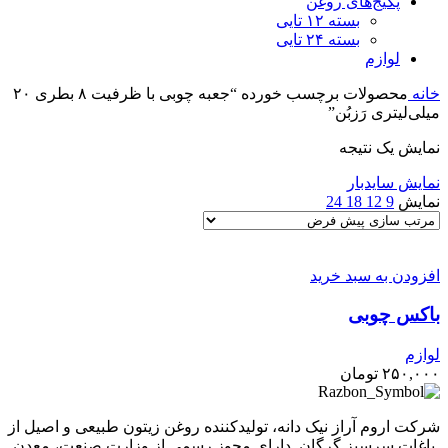
پکیج‌های روغن
بسته ۱۲ تایی
بسته ۲۴ تایی
لوازم
خانه
محصولات برچسب خورده “جعبه چوبی با ظرفیت ۸ بطری ٢٠
میلی‌لیتری رَزبُن”
نمایش یک نتیجه
نمایش سایدبار
نمایش
9
12
18
24
افزودن به سبد خرید
باکس چوبی
لوازم
۲۵۰,۰۰۰
تومان
شرکت اروم آراز نیک دانه، تولیدکننده روغن زیتون طبیعی و اصیل از
باغات سرسبز گرگان. دارای مجوز رسمی از وزارت صنعت، معدن