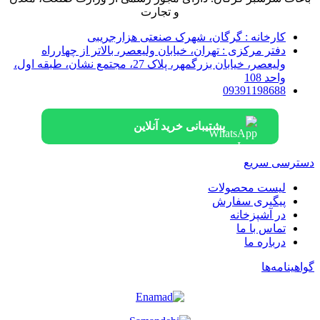
و تجارت
کارخانه : گرگان، شهرک صنعتی هزارجریبی
دفتر مرکزی : تهران، خیابان ولیعصر، بالاتر از چهارراه
ولیعصر، خیابان بزرگمهر، پلاک 27، مجتمع نشان، طبقه اول،
واحد 108
09391198688
پشتیبانی خرید آنلاین
دسترسی سریع
لیست محصولات
پیگیری سفارش
در آشپزخانه
تماس با ما
درباره ما
گواهینامه‌ها