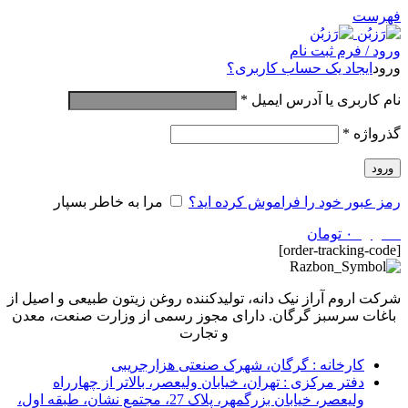
فهرست
ورود / فرم ثبت نام
ورود
ایجاد یک حساب کاربری؟
نام کاربری یا آدرس ایمیل
*
گذرواژه
*
ورود
رمز عبور خود را فراموش کرده اید؟
مرا به خاطر بسپار
0
موارد
۰
تومان
[order-tracking-code]
شرکت اروم آراز نیک دانه، تولیدکننده روغن زیتون طبیعی و اصیل از
باغات سرسبز گرگان. دارای مجوز رسمی از وزارت صنعت، معدن
و تجارت
کارخانه : گرگان، شهرک صنعتی هزارجریبی
دفتر مرکزی : تهران، خیابان ولیعصر، بالاتر از چهارراه
ولیعصر، خیابان بزرگمهر، پلاک 27، مجتمع نشان، طبقه اول،