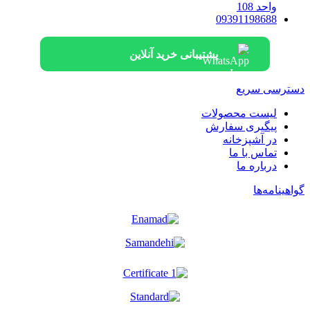
واحد 108
09391198688
پشتیبانی خرید آنلاین
دسترسی سریع
لیست محصولات
پیگیری سفارش
در آشپزخانه
تماس با ما
درباره ما
گواهینامه‌ها