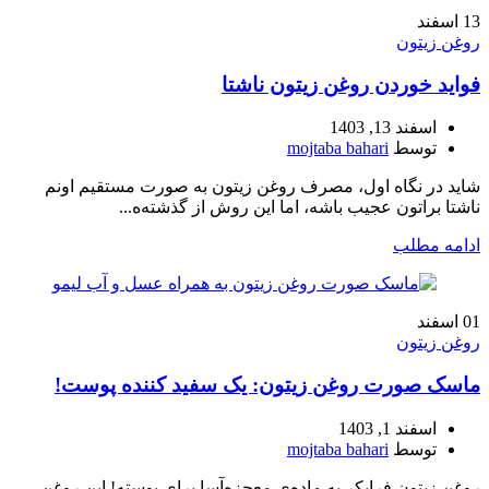
13
اسفند
روغن زیتون
فواید خوردن روغن زیتون ناشتا
اسفند 13, 1403
توسط
mojtaba bahari
شاید در نگاه اول، مصرف روغن زیتون به صورت مستقیم اونم
ناشتا براتون عجیب باشه، اما این روش از گذشته‌ه...
ادامه مطلب
01
اسفند
روغن زیتون
ماسک صورت روغن زیتون: یک سفید کننده پوست!
اسفند 1, 1403
توسط
mojtaba bahari
روغن زیتون فرابکر یه ماده‌ی معجزه‌آسا برای پوسته! این روغن