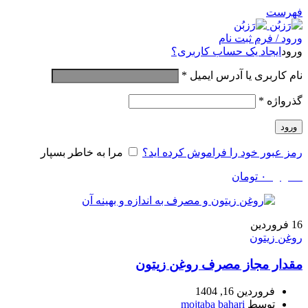
فهرست
ورود / فرم ثبت نام
ورود
ایجاد یک حساب کاربری؟
نام کاربری یا آدرس ایمیل
*
گذرواژه
*
ورود
رمز عبور خود را فراموش کرده اید؟
مرا به خاطر بسپار
0
موارد
۰
تومان
16
فروردین
روغن زیتون
مقدار مجاز مصرف روغن زیتون
فروردین 16, 1404
توسط
mojtaba bahari