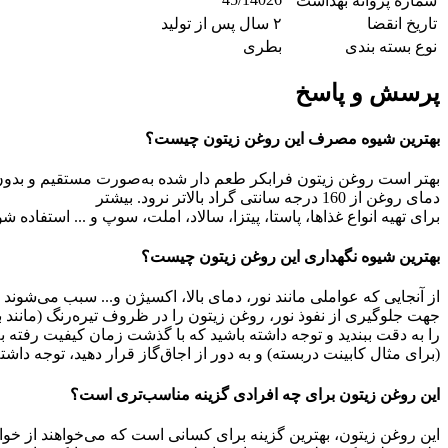
شماره پروانه بهداشت
تاریخ انقضا
۲ سال پس از تولید
نوع بسته بندی
بطری
پرسش و پاسخ
بهترین شیوه مصرف این روغن زیتون چیست؟
بهتر است روغن زیتون فرابکر طعم دار شده به‌صورت مستقیم و بدون پخ
دمای روغن از 160 درجه سانتی گراد بالاتر نرود.
بیشتر
برای تهیه انواع غذاها، پاستا، پیتزا، سالاد، املت، سوپ و ... استفاد
بهترین شیوه نگهداری این روغن زیتون چیست؟
از آنجایی‌ که عواملی مانند نور، دمای بالا، اکسیژن و... سبب می‌شو
جهت جلوگیری از نفوذ نور، روغن زیتون را در ظروف تیره‌رنگ (مانند
را به دقت ببندید و توجه داشته باشید که با گذشت زمان کیفیت رفته 
(برای مثال کابینت دربسته) و به دور از اجاق‌گاز قرار دهید، توجه داشته باشید بهترین دما برای نگهداری 12 تا 18 در
این روغن زیتون برای چه افرادی گزینه مناسب‌تری است؟
این روغن زیتون، بهترین گزینه برای کسانی است که می‌خواهند از خو