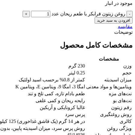
موجود در انبار
روغن زیتون فرابکر با طعم ریحان عدد
افزودن به سبد خرید
مقایسه
توضیحات
مشخصات کامل محصول
مشخصات
وزن
230 گرم
حجم
0.25 لیتر
میزان اسیدیته
کمتر از 0.8% برحسب اسید اولئیک
ویتامین‌ها و مواد معدنی
امگا 3، امگا 9، ویتامین E، ویتامین K
نت‌های مزه
طعم بادام تازه، کمی تلخ و تند
نت‌های بو
رایحه ریحان و کمی علفی
رقم زیتون
غالبا کرونایکی و آربکین
روش روغنگیری
پرس سرد
کالری
در هر 14 گرم (یک قاشق غذاخوری) 125 کیلوکالری
ویژگی روغن
روش پرس سرد، میزان اسیدیته پایین، بدون ت
45/14026