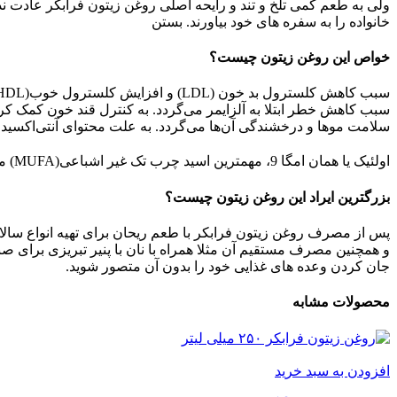
خانواده را به سفره های خود بیاورند.
بستن
خواص این روغن زیتون چیست؟
سبب کاهش کلسترول بد خون (LDL) و افزایش کلسترول خوب(HDL) می‌شود. خطر ابتلا به بیماری‌های قلبی-عروقی و فشارخون را کاهش می‌دهد. سلامت مغز، تمرکز و حافظه را بهبود می‌بخشد.
سبب کاهش خطر ابتلا به آلزایمر می‌گردد. به کنترل قند خون کمک ک
سلامت موها و درخشندگی آن‌ها می‌گردد. به علت محتوای آنتی‌اکسیدانی
اولئیک یا همان امگا 9، مهم‏ترین اسید چرب تک غیر اشباعی(MUFA) موجود در روغن زیتون است که اثرات سلامتی بخشی بر بدن ‎دارد.
بزرگترین ایراد این روغن زیتون چیست؟
پس از مصرف روغن زیتون فرابکر با طعم ریحان برای تهیه انواع سالاد
و همچنین مصرف مستقیم آن مثلا همراه با نان با پنیر تبریزی برای ص
جان کردن وعده های غذایی خود را بدون آن متصور شوید.
محصولات مشابه
افزودن به سبد خرید