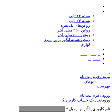
خانه
محصولات
بسته ۱۲ تایی
بسته ۲۴ تایی
روغن‌های تک نفره
روغن ۲۵۰ میلی لیتر
روغن ۵۰۰ میلی لیتر
روغن هسته انگور پرس سرد
لوازم
پیگیری سفارش
در آشپزخانه
کاتالوگ
تماس با ما
ورود / فرم ثبت نام
0
موارد
۰
تومان
فهرست
ورود / فرم ثبت نام
ورود
ایجاد یک حساب کاربری؟
نام کاربری یا آدرس ایمیل
*