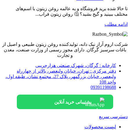
تا حالا شده برید فروشگاه و یه عالمه روغن زیتون با اسم‌های
مختلف ببینید و گیج بشید؟ 🤔 روغن زیتون فراب...
ادامه مطلب
شرکت اروم آراز نیک دانه، تولیدکننده روغن زیتون طبیعی و اصیل از
باغات سرسبز گرگان. دارای مجوز رسمی از وزارت صنعت، معدن
و تجارت
کارخانه : گرگان، شهرک صنعتی هزارجریبی
دفتر مرکزی : تهران، خیابان ولیعصر، بالاتر از چهارراه
ولیعصر، خیابان بزرگمهر، پلاک 27، مجتمع نشان، طبقه اول،
واحد 108
09391198688
پشتیبانی خرید آنلاین
دسترسی سریع
لیست محصولات