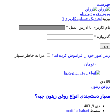
فهرست
ورود / فرم ثبت نام
ورود
ایجاد یک حساب کاربری؟
نام کاربری یا آدرس ایمیل
*
گذرواژه
*
ورود
رمز عبور خود را فراموش کرده اید؟
مرا به خاطر بسپار
0
موارد
۰
تومان
09
دی
روغن زیتون
معیار دسته‌بندی انواع روغن زیتون چیه؟
دی 9, 1403
توسط
mojtaba bahari